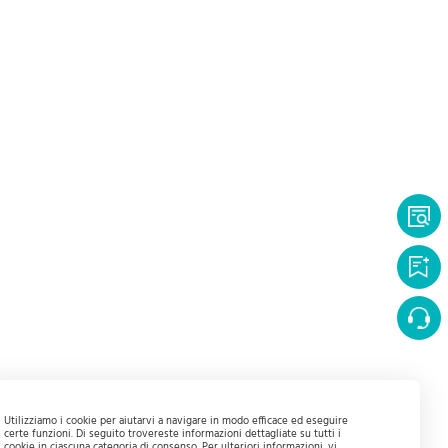
Utilizziamo i cookie per aiutarvi a navigare in modo efficace ed eseguire
certe funzioni. Di seguito trovereste informazioni dettagliate su tutti i
cookie in ciascuna categoria di consenso. Per ulteriori informazioni, vi