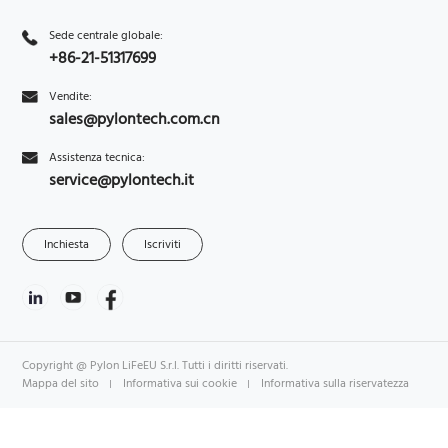
Sede centrale globale:
+86-21-51317699
Vendite:
sales@pylontech.com.cn
Assistenza tecnica:
service@pylontech.it
Inchiesta
Iscriviti
Copyright @ Pylon LiFeEU S.r.l. Tutti i diritti riservati.
Mappa del sito
Informativa sui cookie
Informativa sulla riservatezza