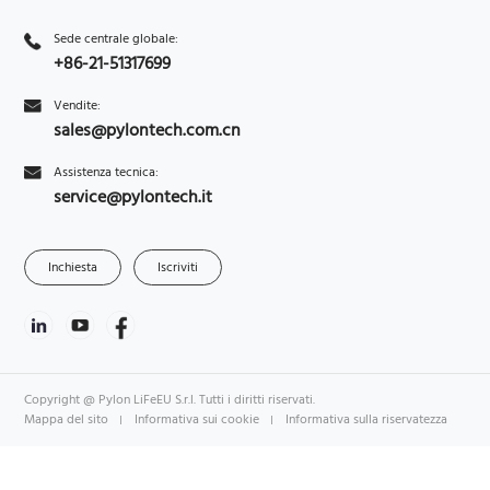
Sede centrale globale:
+86-21-51317699
Vendite:
sales@pylontech.com.cn
Assistenza tecnica:
service@pylontech.it
Inchiesta
Iscriviti
Copyright @ Pylon LiFeEU S.r.l. Tutti i diritti riservati.
Mappa del sito
Informativa sui cookie
Informativa sulla riservatezza